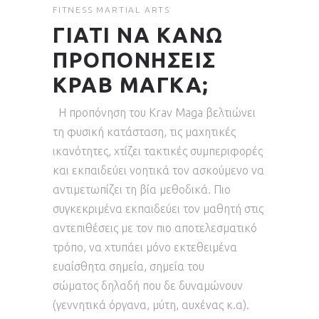
FITNESS
MARTIAL ARTS
ΓΙΑΤΙ ΝΑ ΚΑΝΩ
ΠΡΟΠΟΝΗΣΕΙΣ
ΚΡΑΒ ΜΑΓΚΑ;
Η προπόνηση του Krav Maga βελτιώνει
τη φυσική κατάσταση, τις μαχητικές
ικανότητες, χτίζει τακτικές συμπεριφορές
και εκπαιδεύει νοητικά τον ασκούμενο να
αντιμετωπίζει τη βία μεθοδικά. Πιο
συγκεκριμένα εκπαιδεύει τον μαθητή στις
αντεπιθέσεις με τον πιο αποτελεσματικό
τρόπο, να χτυπάει μόνο εκτεθειμένα
ευαίσθητα σημεία, σημεία του
σώματος δηλαδή που δε δυναμώνουν
(γεννητικά όργανα, μύτη, αυχένας κ.α).