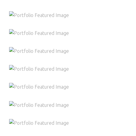
FUN WORKOUTS
Fitness
Training
HEALTHY EATING TIPS
Health
Nutrition
LOSE EXTRA WEIGHT
Gym
Training
HEALTHY LIFESTYLE
Health
Training
PURE GYM SPACE
Gym
Training
START OFF STRONG
Fitness
Gym
Training
NEW YEARS ABS