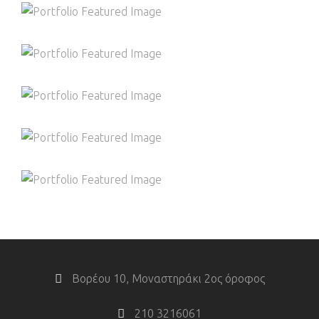
Fitness
Health
Training
CARDIO & STRENGHT
Gym
Training
FAMILY FITNESS
Fitness
Gym
Health
LOW-CARB TREATS
Health
Nutrition
GYM ENTHUSIASTS
Fitness
Gym
Training
PROTEIN PACKED DISHES
Fitness
Health
Nutrition
Βορέου 10, Μοναστηράκι 2ος όροφος
210 3216061