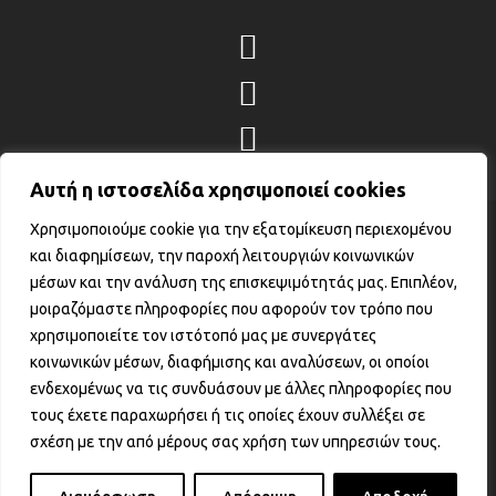
Αυτή η ιστοσελίδα χρησιμοποιεί cookies
Χρησιμοποιούμε cookie για την εξατομίκευση περιεχομένου
© 2026 Fortness Krav Maga – Όλα τα
και διαφημίσεων, την παροχή λειτουργιών κοινωνικών
Δικαιώματα Προστατεύονται. • Αριθμός
μέσων και την ανάλυση της επισκεψιμότητάς μας. Επιπλέον,
Γ.Ε.ΜΗ. : 161163403000
μοιραζόμαστε πληροφορίες που αφορούν τον τρόπο που
Κατασκεύαστηκε από την
GATE Digital
χρησιμοποιείτε τον ιστότοπό μας με συνεργάτες
κοινωνικών μέσων, διαφήμισης και αναλύσεων, οι οποίοι
Αυτός ο ιστότοπος συμμορφώνεται με τον
ενδεχομένως να τις συνδυάσουν με άλλες πληροφορίες που
GDPR και χρησιμοποιεί το Google
τους έχετε παραχωρήσει ή τις οποίες έχουν συλλέξει σε
Analytics για τη συλλογή μη-προσωπικών
σχέση με την από μέρους σας χρήση των υπηρεσιών τους.
δεδομένων με σκοπό τη βελτίωση της