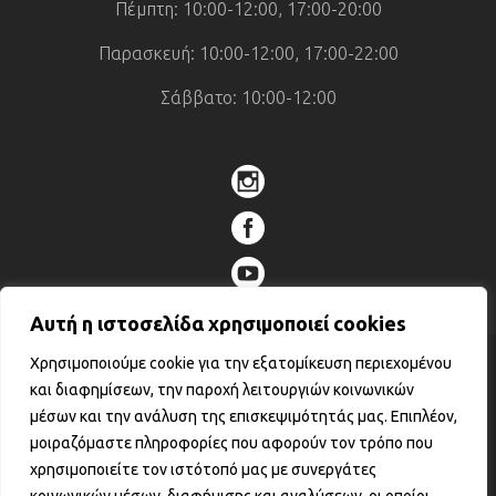
Πέμπτη: 10:00-12:00, 17:00-20:00
Παρασκευή: 10:00-12:00, 17:00-22:00
Σάββατο: 10:00-12:00
Αυτή η ιστοσελίδα χρησιμοποιεί cookies
Χρησιμοποιούμε cookie για την εξατομίκευση περιεχομένου
© 2026 Fortness Krav Maga – Όλα τα
και διαφημίσεων, την παροχή λειτουργιών κοινωνικών
Δικαιώματα Προστατεύονται. • Αριθμός
μέσων και την ανάλυση της επισκεψιμότητάς μας. Επιπλέον,
Γ.Ε.ΜΗ. : 161163403000
μοιραζόμαστε πληροφορίες που αφορούν τον τρόπο που
Κατασκεύαστηκε από την
GATE Digital
χρησιμοποιείτε τον ιστότοπό μας με συνεργάτες