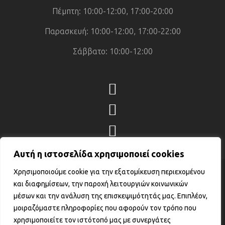
Πέμπτη: 10:00-12:00, 17:00-20:00
Παρασκευή: 10:00-12:00, 17:00-22:00
Σάββατο: 10:00-12:00
Αυτή η ιστοσελίδα χρησιμοποιεί cookies
Χρησιμοποιούμε cookie για την εξατομίκευση περιεχομένου
© 2026 Fortness Krav Maga – Όλα τα
και διαφημίσεων, την παροχή λειτουργιών κοινωνικών
Δικαιώματα Προστατεύονται. • Αριθμός
μέσων και την ανάλυση της επισκεψιμότητάς μας. Επιπλέον,
Γ.Ε.ΜΗ. : 161163403000
μοιραζόμαστε πληροφορίες που αφορούν τον τρόπο που
Κατασκεύαστηκε από την
GATE Digital
χρησιμοποιείτε τον ιστότοπό μας με συνεργάτες