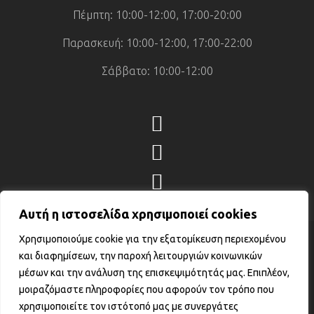
Πέμπτη: 10:00-12:00, 17:00-20:00
Παρασκευή: 10:00-12:00, 17:00-22:00
Σάββατο: 10:00-12:00
Αυτή η ιστοσελίδα χρησιμοποιεί cookies
Χρησιμοποιούμε cookie για την εξατομίκευση περιεχομένου
© 2026 Fortness Krav Maga – Όλα τα
και διαφημίσεων, την παροχή λειτουργιών κοινωνικών
Δικαιώματα Προστατεύονται. • Αριθμός
μέσων και την ανάλυση της επισκεψιμότητάς μας. Επιπλέον,
Γ.Ε.ΜΗ. : 161163403000
μοιραζόμαστε πληροφορίες που αφορούν τον τρόπο που
Κατασκεύαστηκε από την
GATE Digital
χρησιμοποιείτε τον ιστότοπό μας με συνεργάτες