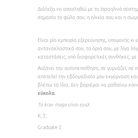
Διάλεξα να ασχοληθώ με το Ισραηλινό σύστημα
σημασία το φύλο σου, η ηλικία σου και η σωμ
Είναι μία εμπειρία εξερεύνησης, υπομονής κι 
αντανακλαστικά σου, τα όρια σου, με λίγα λό
καταστάσεις, υπό διαφορετικές συνθήκες, μ
Αυξάνει την αυτοπεποίθηση, σε γυμνάζει, σε π
αποτελεί την εβδομαδιαία μου εκγύμναση και 
βλέπω τα ίδια, δεν βαριέμαι να μαθαίνω καιν
εύκολα
.
Το krav maga είναι εγώ
!
Κ. Σ.
Graduate 2