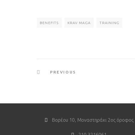
BENEFITS
KRAV MAGA
TRAINING
PREVIOUS
Βορέου 10, Μοναστηράκι 2ος όροφος
210 3216061