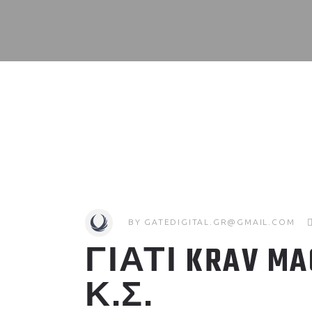
BY
GATEDIGITAL.GR@GMAIL.COM
ΓΙΑΤΙ KRAV M
Κ.Σ.