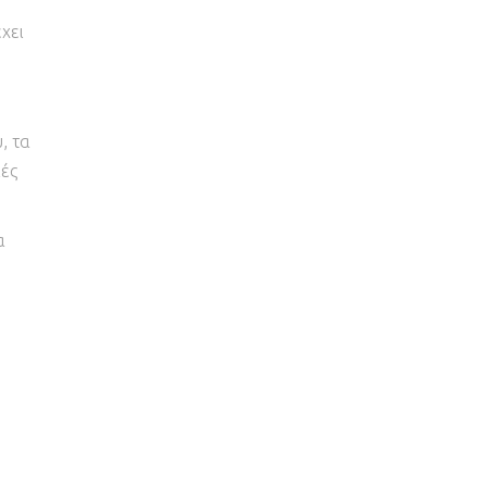
χει
, τα
κές
α