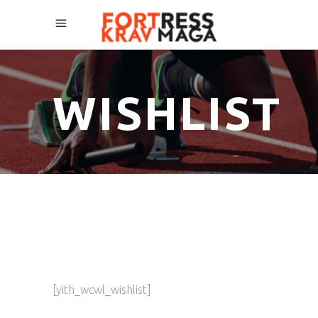
WISHLIST
[yith_wcwl_wishlist]