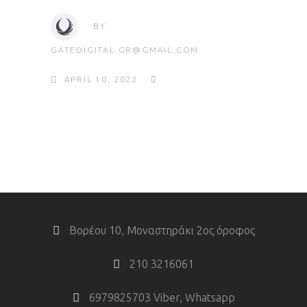
BY
GATEDIGITAL.GR@GMAIL.COM
APRIL 10, 2022
Βορέου 10, Μοναστηράκι 2ος όροφος
210 3216061
6979825703 Viber, Whatsapp