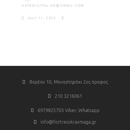
GATEDIGITAL.GR@GMAIL.COM
JULY 11, 2022
Βορέου 10, Μοναστηράκι 2ος όροφος
210 3216061
6979825703 Viber, Whatsapp
info@fortresskravmaga.gr